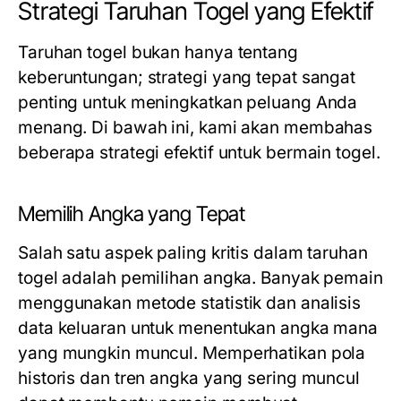
Strategi Taruhan Togel yang Efektif
Taruhan togel bukan hanya tentang
keberuntungan; strategi yang tepat sangat
penting untuk meningkatkan peluang Anda
menang. Di bawah ini, kami akan membahas
beberapa strategi efektif untuk bermain togel.
Memilih Angka yang Tepat
Salah satu aspek paling kritis dalam taruhan
togel adalah pemilihan angka. Banyak pemain
menggunakan metode statistik dan analisis
data keluaran untuk menentukan angka mana
yang mungkin muncul. Memperhatikan pola
historis dan tren angka yang sering muncul