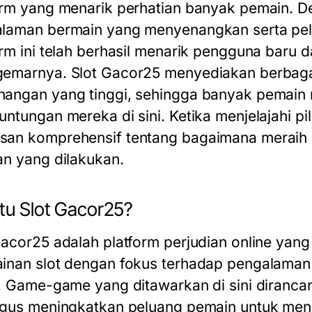
orm yang menarik perhatian banyak pemain. D
laman bermain yang menyenangkan serta pel
orm ini telah berhasil menarik pengguna baru
emarnya. Slot Gacor25 menyediakan berbagai 
angan yang tinggi, sehingga banyak pemain 
untungan mereka di sini. Ketika menjelajahi pi
an komprehensif tentang bagaimana meraih k
an yang dilakukan.
Itu Slot Gacor25?
Gacor25 adalah platform perjudian online ya
inan slot dengan fokus terhadap pengalama
i. Game-game yang ditawarkan di sini diran
igus meningkatkan peluang pemain untuk mena