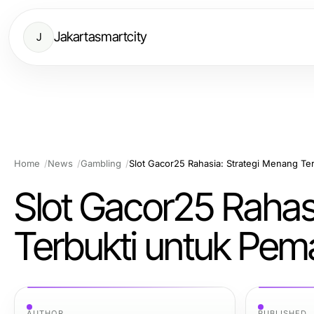
Jakartasmartcity
J
Home
News
Gambling
Slot Gacor25 Rahasia: Strategi Menang Te
Slot Gacor25 Rahas
Terbukti untuk Pem
AUTHOR
PUBLISHED