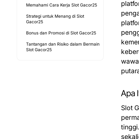
platf
Memahami Cara Kerja Slot Gacor25
penga
Strategi untuk Menang di Slot
platf
Gacor25
pengg
Bonus dan Promosi di Slot Gacor25
kemen
Tantangan dan Risiko dalam Bermain
Slot Gacor25
keber
wawas
putar
Apa 
Slot 
perma
tingg
sekal