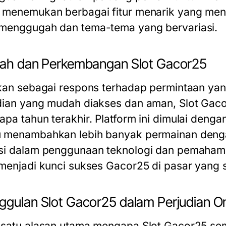
 menemukan berbagai fitur menarik yang men
menggugah dan tema-tema yang bervariasi.
rah dan Perkembangan Slot Gacor25
ikan sebagai respons terhadap permintaan yan
dian yang mudah diakses dan aman, Slot Gac
apa tahun terakhir. Platform ini dimulai denga
 menambahkan lebih banyak permainan denga
si dalam penggunaan teknologi dan pemaham
 menjadi kunci sukses Gacor25 di pasar yang 
ggulan Slot Gacor25 dalam Perjudian On
 satu alasan utama mengapa Slot Gacor25 sema