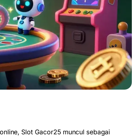
online, Slot Gacor25 muncul sebagai