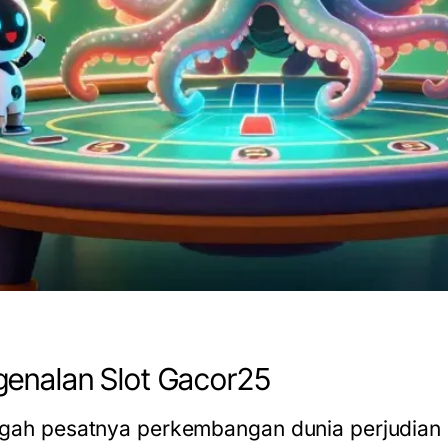
enalan Slot Gacor25
ngah pesatnya perkembangan dunia perjudian 