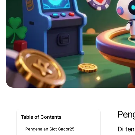
Peng
Table of Contents
Di te
Pengenalan Slot Gacor25