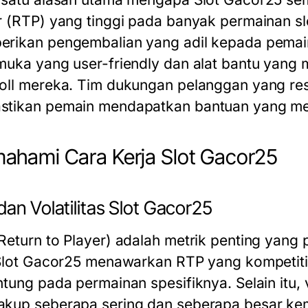
r (RTP) yang tinggi pada banyak permainan s
rikan pengembalian yang adil kepada pemain.
muka yang user-friendly dan alat bantu ya
oll mereka. Tim dukungan pelanggan yang resp
tikan pemain mendapatkan bantuan yang mer
hami Cara Kerja Slot Gacor25
an Volatilitas Slot Gacor25
Return to Player) adalah metrik penting yang 
 Slot Gacor25 menawarkan RTP yang kompetit
ntung pada permainan spesifiknya. Selain itu, 
kup seberapa sering dan seberapa besar kem