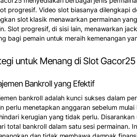
Gacor25 menyediakan berbagai jenis permainan s
lot progresif. Video slot biasanya dilengkapi 
gkan slot klasik menawarkan permainan yang 
n. Slot progresif, di sisi lain, menawarkan j
ng bagi pemain untuk meraih kemenangan yang
tegi untuk Menang di Slot Gacor25
jemen Bankroll yang Efektif
emen bankroll adalah kunci sukses dalam perj
n perlu menetapkan anggaran sebelum mulai 
indari kerugian yang tidak perlu. Disarankan
ri total bankroll dalam satu sesi permainan.
nangkan dan tidak membawa dampak finansia