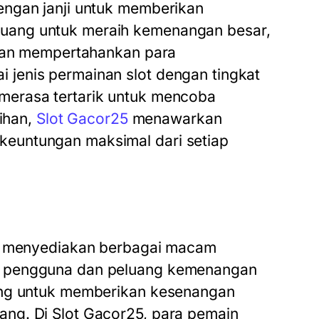
engan janji untuk memberikan
uang untuk meraih kemenangan besar,
 dan mempertahankan para
jenis permainan slot dengan tingkat
merasa tertarik untuk mencoba
lihan,
Slot Gacor25
menawarkan
euntungan maksimal dari setiap
ng menyediakan berbagai macam
n pengguna dan peluang kemenangan
cang untuk memberikan kesenangan
ng. Di Slot Gacor25, para pemain