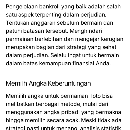
Pengelolaan bankroll yang baik adalah salah
satu aspek terpenting dalam perjudian.
Tentukan anggaran sebelum bermain dan
patuhi batasan tersebut. Menghindari
permainan berlebihan dan mengejar kerugian
merupakan bagian dari strategi yang sehat
dalam perjudian. Selalu ingat untuk bermain
dalam batas kemampuan finansial Anda.
Memilih Angka Keberuntungan
Memilih angka untuk permainan Toto bisa
melibatkan berbagai metode, mulai dari
menggunakan angka pribadi yang bermakna
hingga memilih secara acak. Meski tidak ada
strategi pasti untuk menang, analisis statistik