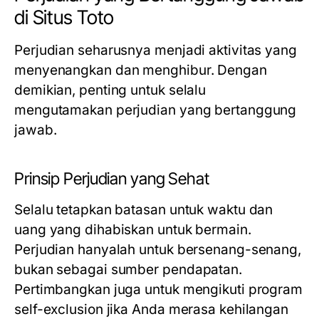
di Situs Toto
Perjudian seharusnya menjadi aktivitas yang
menyenangkan dan menghibur. Dengan
demikian, penting untuk selalu
mengutamakan perjudian yang bertanggung
jawab.
Prinsip Perjudian yang Sehat
Selalu tetapkan batasan untuk waktu dan
uang yang dihabiskan untuk bermain.
Perjudian hanyalah untuk bersenang-senang,
bukan sebagai sumber pendapatan.
Pertimbangkan juga untuk mengikuti program
self-exclusion jika Anda merasa kehilangan