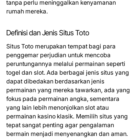
tanpa perlu meninggalkan kenyamanan
rumah mereka.
Definisi dan Jenis Situs Toto
Situs Toto merupakan tempat bagi para
penggemar perjudian untuk mencoba
peruntungannya melalui permainan seperti
togel dan slot. Ada berbagai jenis situs yang
dapat dibedakan berdasarkan jenis
permainan yang mereka tawarkan, ada yang
fokus pada permainan angka, sementara
yang lain lebih menonjolkan slot atau
permainan kasino klasik. Memilih situs yang
tepat sangat penting agar pengalaman
bermain menjadi menyenangkan dan aman.