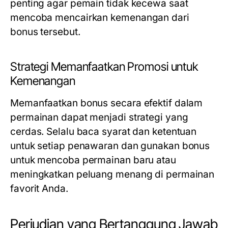
penting agar pemain tidak kecewa saat
mencoba mencairkan kemenangan dari
bonus tersebut.
Strategi Memanfaatkan Promosi untuk
Kemenangan
Memanfaatkan bonus secara efektif dalam
permainan dapat menjadi strategi yang
cerdas. Selalu baca syarat dan ketentuan
untuk setiap penawaran dan gunakan bonus
untuk mencoba permainan baru atau
meningkatkan peluang menang di permainan
favorit Anda.
Perjudian yang Bertanggung Jawab