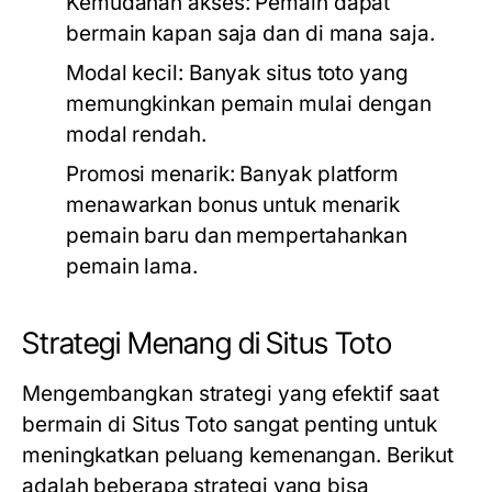
Kemudahan akses: Pemain dapat
bermain kapan saja dan di mana saja.
Modal kecil: Banyak situs toto yang
memungkinkan pemain mulai dengan
modal rendah.
Promosi menarik: Banyak platform
menawarkan bonus untuk menarik
pemain baru dan mempertahankan
pemain lama.
Strategi Menang di Situs Toto
Mengembangkan strategi yang efektif saat
bermain di Situs Toto sangat penting untuk
meningkatkan peluang kemenangan. Berikut
adalah beberapa strategi yang bisa