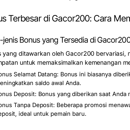
s Terbesar di Gacor200: Cara Me
s-jenis Bonus yang Tersedia di Gacor20
 yang ditawarkan oleh Gacor200 bervariasi,
patan untuk memaksimalkan kemenangan mer
onus Selamat Datang:
Bonus ini biasanya diberi
eningkatkan saldo awal Anda.
onus Deposit:
Bonus yang diberikan saat Anda 
onus Tanpa Deposit:
Beberapa promosi menawa
eposit, ideal untuk pemain baru.