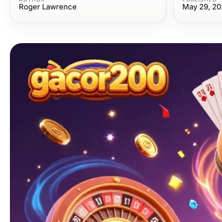
Roger Lawrence
May 29, 20