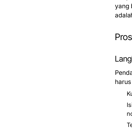
yang 
adala
Pros
Lang
Penda
harus 
K
I
n
T