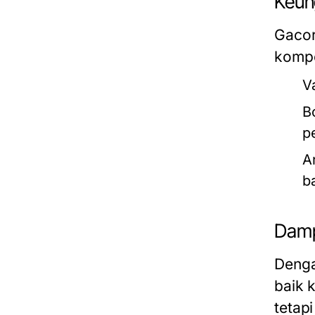
Keun
Gacor
kompe
V
B
p
A
b
Damp
Denga
baik 
tetap