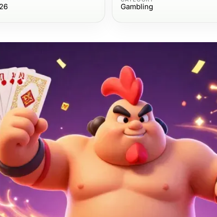
26
Gambling