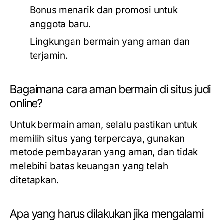
Bonus menarik dan promosi untuk
anggota baru.
Lingkungan bermain yang aman dan
terjamin.
Bagaimana cara aman bermain di situs judi
online?
Untuk bermain aman, selalu pastikan untuk
memilih situs yang terpercaya, gunakan
metode pembayaran yang aman, dan tidak
melebihi batas keuangan yang telah
ditetapkan.
Apa yang harus dilakukan jika mengalami