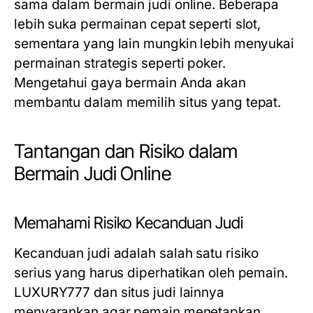
sama dalam bermain judi online. Beberapa
lebih suka permainan cepat seperti slot,
sementara yang lain mungkin lebih menyukai
permainan strategis seperti poker.
Mengetahui gaya bermain Anda akan
membantu dalam memilih situs yang tepat.
Tantangan dan Risiko dalam
Bermain Judi Online
Memahami Risiko Kecanduan Judi
Kecanduan judi adalah salah satu risiko
serius yang harus diperhatikan oleh pemain.
LUXURY777 dan situs judi lainnya
menyarankan agar pemain menetapkan