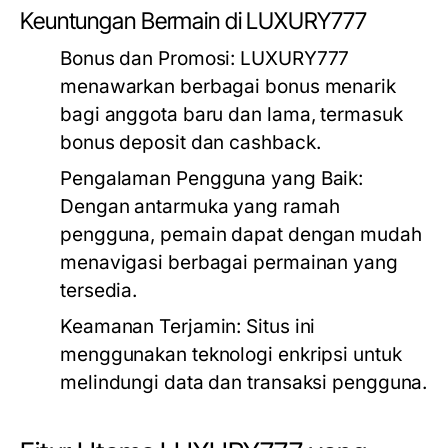
Keuntungan Bermain di LUXURY777
Bonus dan Promosi:
LUXURY777
menawarkan berbagai bonus menarik
bagi anggota baru dan lama, termasuk
bonus deposit dan cashback.
Pengalaman Pengguna yang Baik:
Dengan antarmuka yang ramah
pengguna, pemain dapat dengan mudah
menavigasi berbagai permainan yang
tersedia.
Keamanan Terjamin:
Situs ini
menggunakan teknologi enkripsi untuk
melindungi data dan transaksi pengguna.