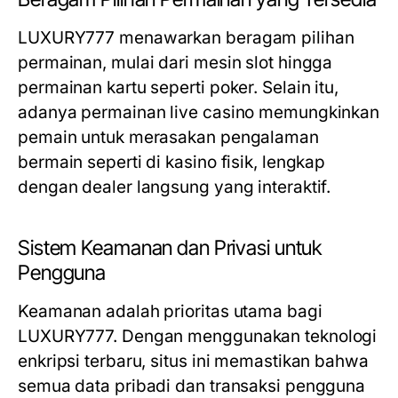
LUXURY777 menawarkan beragam pilihan
permainan, mulai dari mesin slot hingga
permainan kartu seperti poker. Selain itu,
adanya permainan live casino memungkinkan
pemain untuk merasakan pengalaman
bermain seperti di kasino fisik, lengkap
dengan dealer langsung yang interaktif.
Sistem Keamanan dan Privasi untuk
Pengguna
Keamanan adalah prioritas utama bagi
LUXURY777. Dengan menggunakan teknologi
enkripsi terbaru, situs ini memastikan bahwa
semua data pribadi dan transaksi pengguna