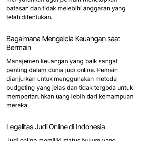
batasan dan tidak melebihi anggaran yang
telah ditentukan.
Bagaimana Mengelola Keuangan saat
Bermain
Manajemen keuangan yang baik sangat
penting dalam dunia judi online. Pemain
dianjurkan untuk menggunakan metode
budgeting yang jelas dan tidak tergoda untuk
mempertaruhkan uang lebih dari kemampuan
mereka.
Legalitas Judi Online di Indonesia
Judi online memiliki status hukum yang