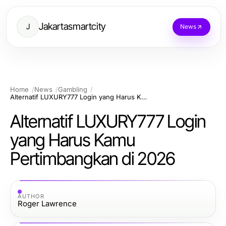
Jakartasmartcity
J
News
Home
News
Gambling
Alternatif LUXURY777 Login yang Harus Kamu Pertimbangkan di 2026
Alternatif LUXURY777 Login
yang Harus Kamu
Pertimbangkan di 2026
AUTHOR
Roger Lawrence