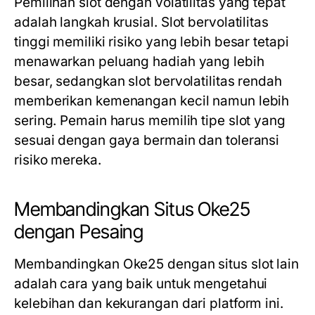
Pemilihan slot dengan volatilitas yang tepat
adalah langkah krusial. Slot bervolatilitas
tinggi memiliki risiko yang lebih besar tetapi
menawarkan peluang hadiah yang lebih
besar, sedangkan slot bervolatilitas rendah
memberikan kemenangan kecil namun lebih
sering. Pemain harus memilih tipe slot yang
sesuai dengan gaya bermain dan toleransi
risiko mereka.
Membandingkan Situs Oke25
dengan Pesaing
Membandingkan Oke25 dengan situs slot lain
adalah cara yang baik untuk mengetahui
kelebihan dan kekurangan dari platform ini.