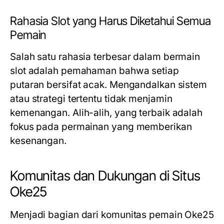
Rahasia Slot yang Harus Diketahui Semua
Pemain
Salah satu rahasia terbesar dalam bermain
slot adalah pemahaman bahwa setiap
putaran bersifat acak. Mengandalkan sistem
atau strategi tertentu tidak menjamin
kemenangan. Alih-alih, yang terbaik adalah
fokus pada permainan yang memberikan
kesenangan.
Komunitas dan Dukungan di Situs
Oke25
Menjadi bagian dari komunitas pemain Oke25