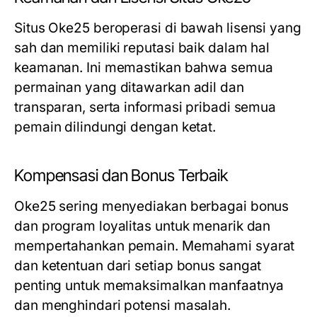
Situs Oke25 beroperasi di bawah lisensi yang
sah dan memiliki reputasi baik dalam hal
keamanan. Ini memastikan bahwa semua
permainan yang ditawarkan adil dan
transparan, serta informasi pribadi semua
pemain dilindungi dengan ketat.
Kompensasi dan Bonus Terbaik
Oke25 sering menyediakan berbagai bonus
dan program loyalitas untuk menarik dan
mempertahankan pemain. Memahami syarat
dan ketentuan dari setiap bonus sangat
penting untuk memaksimalkan manfaatnya
dan menghindari potensi masalah.