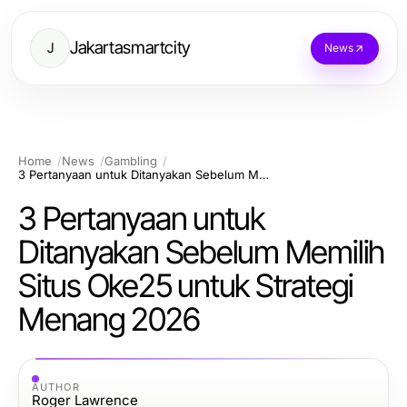
Jakartasmartcity
J
News
Home
News
Gambling
3 Pertanyaan untuk Ditanyakan Sebelum Memilih Situs Oke25 untuk Strategi Menang 2026
3 Pertanyaan untuk
Ditanyakan Sebelum Memilih
Situs Oke25 untuk Strategi
Menang 2026
AUTHOR
Roger Lawrence